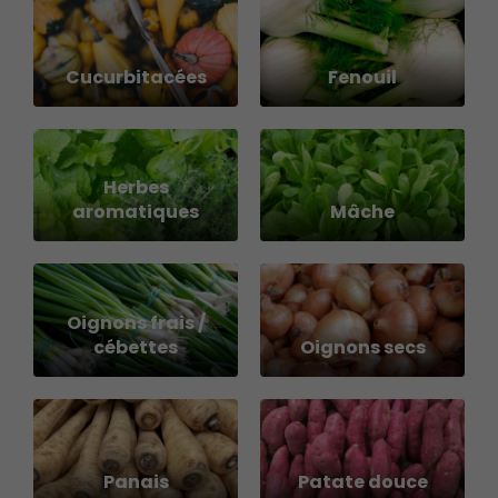
Cucurbitacées
Fenouil
Herbes
aromatiques
Mâche
Oignons frais /
cébettes
Oignons secs
Panais
Patate douce