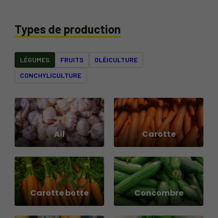
Types de production
LÉGUMES
FRUITS
OLÉICULTURE
CONCHYLICULTURE
Ail
Carotte
Carotte botte
Concombre