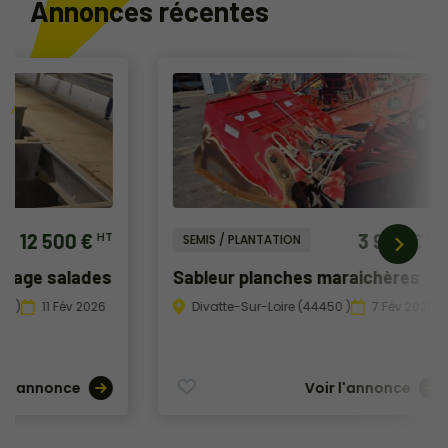
Annonces récentes
3 990 €
HT
SEMIS / PLANTATION
LAVAGE DE
Sableur planches maraichères
Brosseu
poires /
Divatte-Sur-Loire (44450 )
7 Fév 2026
Divatte-
Voir l'annonce