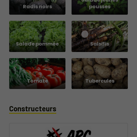
Radis noirs
pousses
Salade pommée
Salsifis
Tomate
Tubercules
Constructeurs