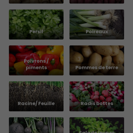
Persil
Poireaux
Poivrons /
piments
Pommes de terre
Racine/ Feuille
Radis bottes
Salade jeunes