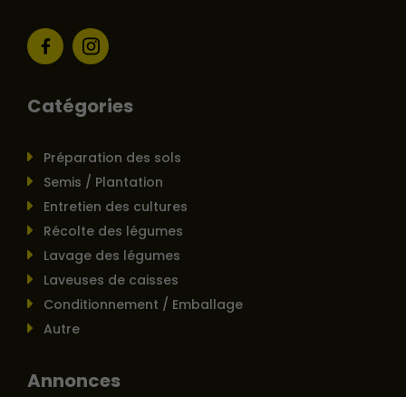
Catégories
Préparation des sols
Semis / Plantation
Entretien des cultures
Récolte des légumes
Lavage des légumes
Laveuses de caisses
Conditionnement / Emballage
Autre
Annonces