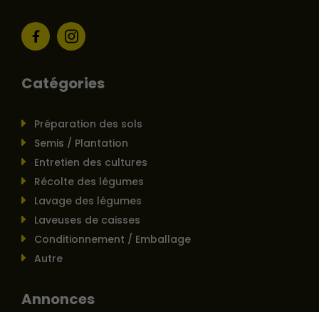
Catégories
Préparation des sols
Semis / Plantation
Entretien des cultures
Récolte des légumes
Lavage des légumes
Laveuses de caisses
Conditionnement / Emballage
Autre
Annonces