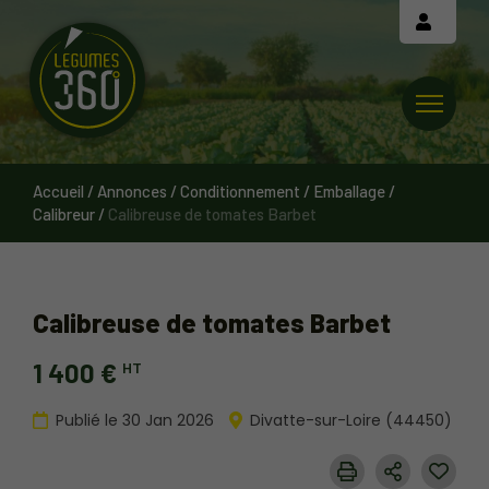
Cookies management panel
Accueil
/
Annonces
/
Conditionnement / Emballage
/
Calibreur
/
Calibreuse de tomates Barbet
Calibreuse de tomates Barbet
1 400 €
HT
Publié le 30 Jan 2026
Divatte-sur-Loire (44450)