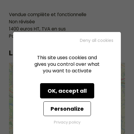
Vendue complète et fonctionnelle
Non révisée
1400 euros HT, TVA en sus
Possibilité d’organiser le transport
Deny all cookies
Localisation
This site uses cookies and
gives you control over what
+
you want to activate
−
OK, accept all
Personalize
Privacy policy