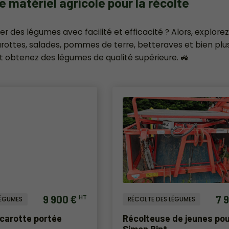
 matériel agricole pour la récolte
ter des légumes avec facilité et efficacité ? Alors, explore
carottes, salades, pommes de terre, betteraves et bien pl
t obtenez des légumes de qualité supérieure. 🚜
9 900 €
7 
HT
LÉGUMES
RÉCOLTE DES LÉGUMES
carotte portée
Récolteuse de jeunes po
Simon Rjpt