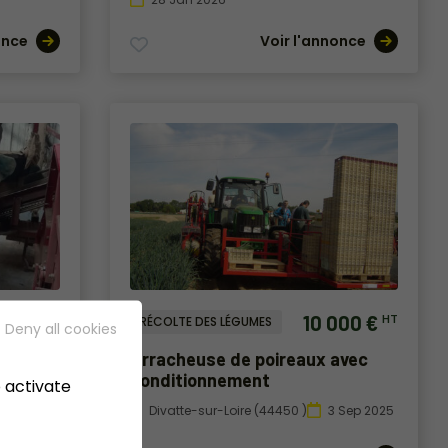
once
Voir l'annonce
900 €
10 000 €
HT
HT
RÉCOLTE DES LÉGUMES
Deny all cookies
mon
Arracheuse de poireaux avec
conditionnement
 activate
5 Oct 2025
Divatte-sur-Loire (44450 )
3 Sep 2025