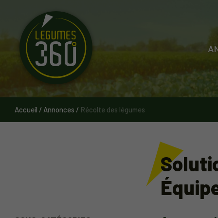
Cookies management panel
A
Accueil
/
Annonces
/
Récolte des légumes
Soluti
Équip