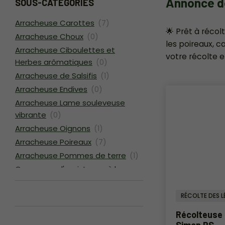
Annonce de
SOUS-CATÉGORIES
Arracheuse Carottes
(7)
🌟 Prêt à récol
Arracheuse Choux
(0)
les poireaux, 
Arracheuse Ciboulettes et
votre récolte e
Herbes arômatiques
(0)
Arracheuse de Salsifis
(1)
Arracheuse Endives
(0)
Arracheuse Lame souleveuse
vibrante
(0)
Arracheuse Oignons
(1)
Arracheuse Poireaux
(7)
Arracheuse Pommes de terre
(1)
Convoyeur d'assistance à la
récolte
(0)
Récolteuse de salades
(5)
RÉCOLTE DES 
Récolteuse 
Simon PS