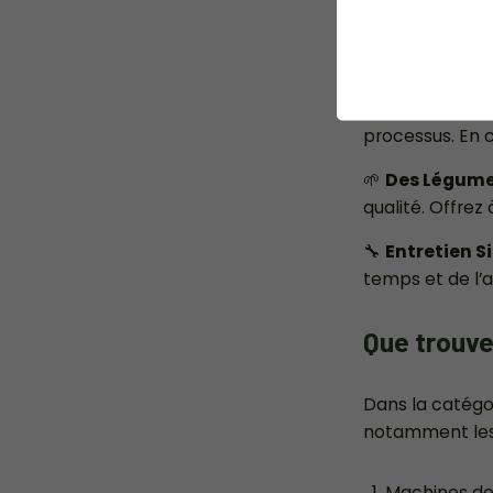
✅
Récoltez C
processus. En 
🌱
Des Légumes
qualité. Offrez
🔧
Entretien S
temps et de l’a
Que trouve
Dans la catégor
notamment les 
Machines de 