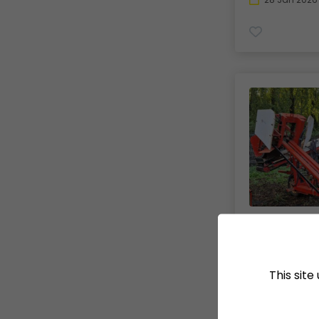
RÉCOLTE DES 
Arracheuse
Simon
This sit
Divatte-sur-L