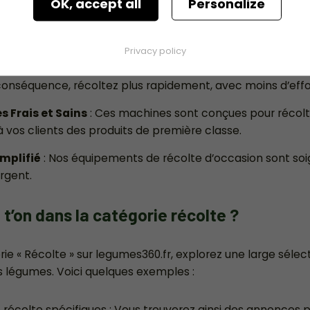
OK, accept all
Personalize
Voir l'annonce
Voir l'ann
Privacy policy
omme un Pro
: Nos équipements de récolte vous offrent a
conséquence, récoltez plus rapidement, avec moins d’effo
 Frais et Sains
: Ces machines sont conçues pour récolte
 à vos clients des produits de première classe.
implifié
: Nos équipements de récolte d’occasion sont so
rgent.
 t’on dans la catégorie récolte ?
ie « Récolte » sur legumes360.fr, explorez une large sélec
légumes. Voici quelques exemples :
récolte spécifiques : Vous trouverez ainsi des annonces 