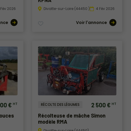
 Fév 2026
Divatte-sur-Loire (44450 )
4 Fév 2026
once
Voir l'annonce
000 €
2 500 €
HT
HT
RÉCOLTE DES LÉGUMES
douces
Récolteuse de mâche Simon
modèle RMA
Divatte-sur-Loire (44450)