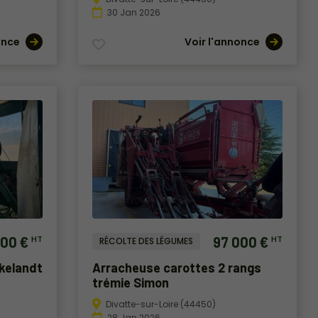
30 Jan 2026
once
Voir l'annonce
500 €
97 000 €
HT
HT
RÉCOLTE DES LÉGUMES
kelandt
Arracheuse carottes 2 rangs
trémie Simon
Divatte-sur-Loire (44450)
28 Jan 2026