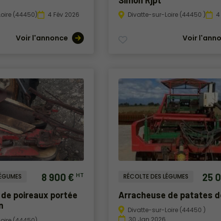
Loire (44450)
4 Fév 2026
Divatte-sur-Loire (44450 )
4
Voir l'annonce
Voir l'ann
8 900 €
25 
HT
LÉGUMES
RÉCOLTE DES LÉGUMES
de poireaux portée
Arracheuse de patates 
n
Divatte-sur-Loire (44450 )
30 Jan 2026
Loire (44450)