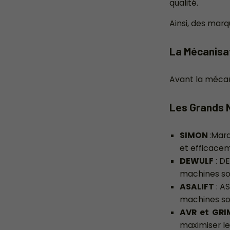
qualité.
Ainsi, des mar
La Mécanisat
Avant la mécani
Les Grands 
SIMON
:Mar
et efficacem
DEWULF
: DE
machines son
ASALIFT
: AS
machines son
AVR et GR
maximiser le