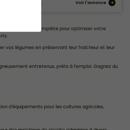
once
Voir l'annonce
insi une solution complète pour optimiser votre
rts.
r vos légumes en préservant leur fraîcheur et leur
igneusement entretenus, prêts à l’emploi. Gagnez du
tion d’équipements pour les cultures agricoles,
pour des machines de récolte adaptées à divers