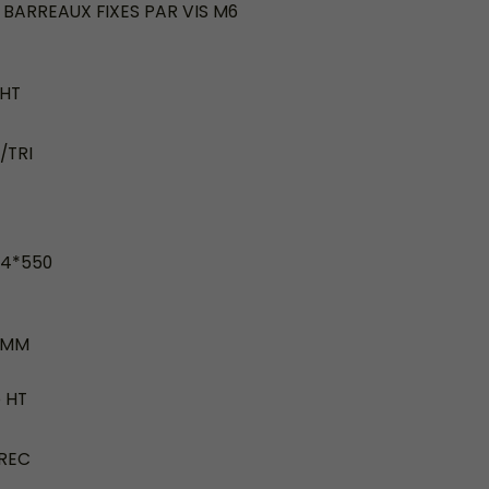
BARREAUX FIXES PAR VIS M6
 HT
/TRI
14*550
12MM
e HT
/REC