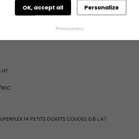
/REC
OK, accept all
Personalize
Privacy policy
e HT
/REC
UPERFLEX 14 PETITS DOIGTS COUDES D.8 L.47