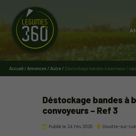
Cookies management panel
A
Accueil
/
Annonces
/
Autre
/
Déstockage bandes à barreaux / tapi
Déstockage bandes à ba
convoyeurs – Ref 3
Publié le 24 Fév 2025
Divatte-sur-Lo