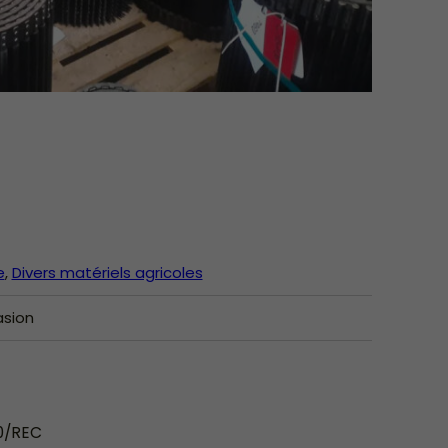
e
Divers matériels agricoles
sion
0/REC