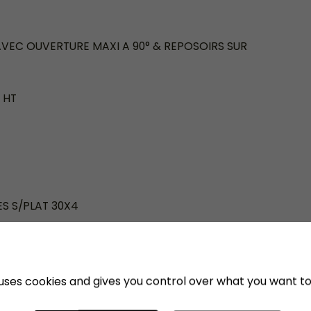
 AVEC OUVERTURE MAXI A 90° & REPOSOIRS SUR
e HT
T
ES S/PLAT 30X4
HT
e uses cookies and gives you control over what you want to