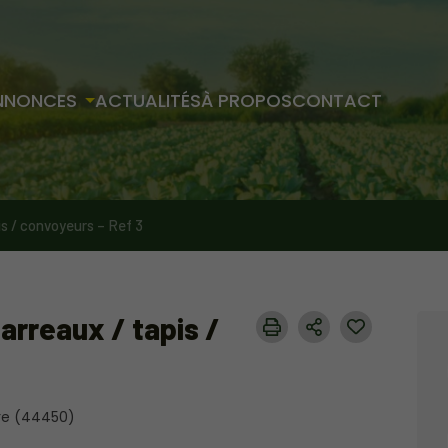
NNONCES
ACTUALITÉS
À PROPOS
CONTACT
s / convoyeurs – Ref 3
rreaux / tapis /
ire (44450)