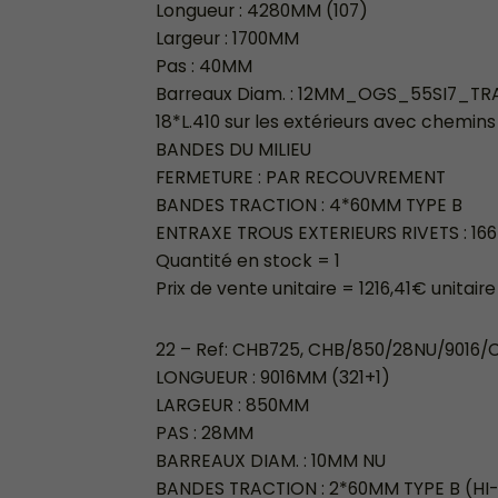
Longueur : 4280MM (107)
Largeur : 1700MM
Pas : 40MM
Barreaux Diam. : 12MM_OGS_55SI7_TRAIT
18*L.410 sur les extérieurs avec chemin
BANDES DU MILIEU
FERMETURE : PAR RECOUVREMENT
BANDES TRACTION : 4*60MM TYPE B
ENTRAXE TROUS EXTERIEURS RIVETS : 1
Quantité en stock = 1
Prix de vente unitaire = 1216,41€ unitaire
22 – Ref: CHB725, CHB/850/28NU/9016
LONGUEUR : 9016MM (321+1)
LARGEUR : 850MM
PAS : 28MM
BARREAUX DIAM. : 10MM NU
BANDES TRACTION : 2*60MM TYPE B (HI