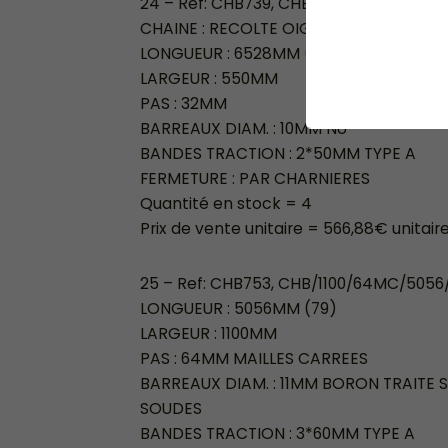
24 – Ref: CHB739, CHB/550/32NU/6528
CHAINE : RECOLTE OIGNONS CSS3
LONGUEUR : 6528MM (203+1)
LARGEUR : 550MM
PAS : 32MM
BARREAUX DIAM. : 10MM NU
BANDES TRACTION : 2*50MM TYPE A
FERMETURE : PAR CHARNIERES
Quantité en stock = 4
Prix de vente unitaire = 566,88€ unitair
25 – Ref: CHB753, CHB/1100/64MC/5056
LONGUEUR : 5056MM (79)
LARGEUR : 1100MM
PAS : 64MM MAILLES CARREES
BARREAUX DIAM. : 11MM BORON TRAITE S
SOUDES
BANDES TRACTION : 3*60MM TYPE A