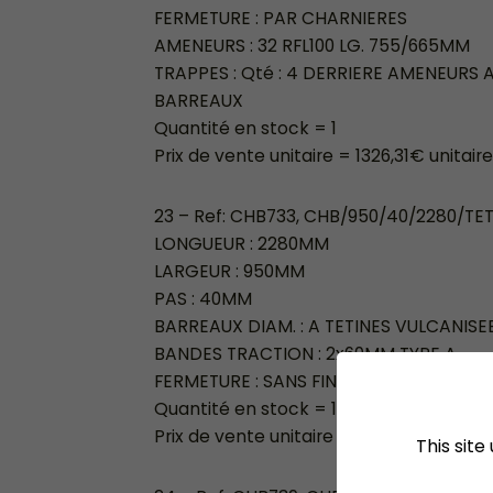
FERMETURE : PAR CHARNIERES
AMENEURS : 32 RFL100 LG. 755/665MM
TRAPPES : Qté : 4 DERRIERE AMENEURS
BARREAUX
Quantité en stock = 1
Prix de vente unitaire = 1326,31€ unitair
23 – Ref: CHB733, CHB/950/40/2280/TE
LONGUEUR : 2280MM
LARGEUR : 950MM
PAS : 40MM
BARREAUX DIAM. : A TETINES VULCANISE
BANDES TRACTION : 2x60MM TYPE A
FERMETURE : SANS FIN
Quantité en stock = 1
Prix de vente unitaire = 712,13€ unitaire 
This sit