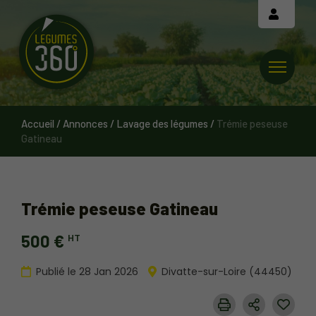
Cookies management panel
Accueil
/
Annonces
/
Lavage des légumes
/
Trémie peseuse
Gatineau
Trémie peseuse Gatineau
500 €
HT
Publié le 28 Jan 2026
Divatte-sur-Loire (44450)