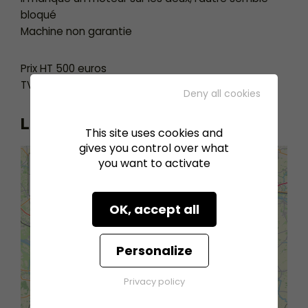
bloqué
Machine non garantie
Prix HT 500 euros
TVA et frais de port en sus
Deny all cookies
Localisation
This site uses cookies and
gives you control over what
+
you want to activate
−
OK, accept all
Personalize
Privacy policy