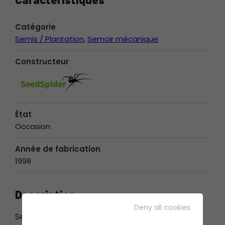
Catégorie
Semis / Plantation
Semoir mécanique
Constructeur
État
Occasion
Année de fabrication
1998
Description
Deny all cookies
Semoir jeunes pousses de salade