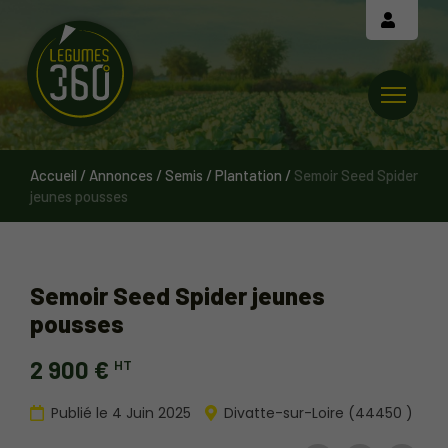
Cookies management panel
Accueil
/
Annonces
/
Semis / Plantation
/
Semoir Seed Spider
jeunes pousses
Semoir Seed Spider jeunes
pousses
2 900 €
HT
Publié le 4 Juin 2025
Divatte-sur-Loire (44450 )