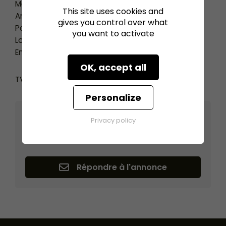
Marque : Seed Spider
This site uses cookies and
Année : 1998
gives you control over what
Pour planches de 1250 mm
you want to activate
Lot de mousses neuves fournies en plus
En état de fonctionnement
OK, accept all
TVA & frais de port en sus
Personalize
Légumes 360
Privacy policy
DIVATTE SUR LOIRE (44450)
Répondre à l'annonce