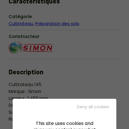
Caractéristiques
Catégorie
Cultirateau
Préparation des sols
Constructeur
Description
Cultirateau 145
Marque : Simon
Largeur : 1.450 mm
Descriptif :
Deny all cookies
Sur 4 roues
Rateau arrière neuf
This site uses cookies and