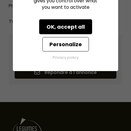
gives you control over what
Prix de vente 5900 HT révisé
you want to activate
TVA et frais de port en sus
OK, accept all
Personalize
Légumes 360
DIVATTE SUR LOIRE (44450)
Privacy policy
Répondre à l'annonce