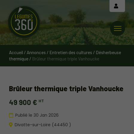
Cookies management panel
Accueil
/
Annonces
/
Entretien des cultures
/
Désherbeuse
thermique
/
Brûleur thermique triple Vanhoucke
Brûleur thermique triple Vanhoucke
49 900 €
HT
Publié le 30 Jan 2026
Divatte-sur-Loire (44450 )