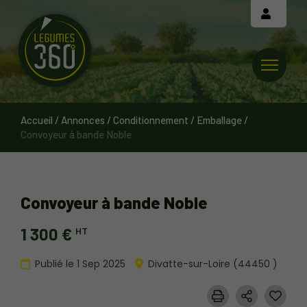
Cookies management panel
Accueil
/
Annonces
/
Conditionnement / Emballage
/
Convoyeur à bande Noble
Convoyeur à bande Noble
1 300 €
HT
Publié le 1 Sep 2025
Divatte-sur-Loire (44450 )