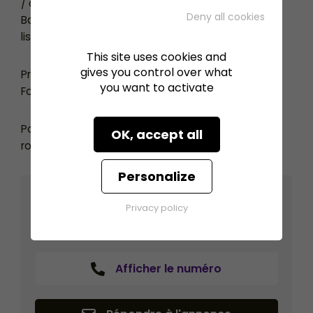
/ découpée)
Deny all cookies
Bande PVC lisse bleue
lisse
This site uses cookies and
gives you control over what
Prix de vente 1.300 euros HT
you want to activate
Fonctionnel, dans l’état
Possibilité d’organiser le transport et la mise en
OK, accept all
route (en supplément)
Personalize
SIMON GROUP
Privacy policy
Divatte Sur Loire (44450)
Afficher le numéro