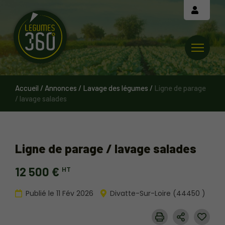
Cookies management panel
Accueil
/
Annonces
/
Lavage des légumes
/
Ligne de parage
/ lavage salades
Ligne de parage / lavage salades
12 500 €
HT
Publié le 11 Fév 2026
Divatte-Sur-Loire (44450 )