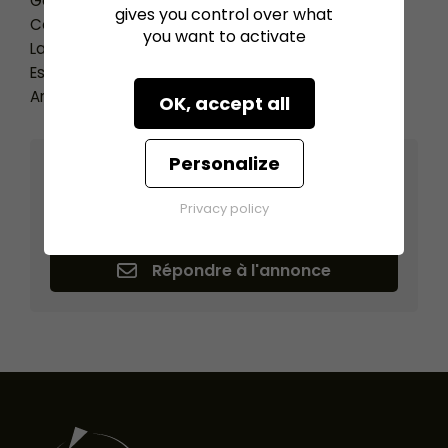
Goulottes de déchets
gives you control over what
Convoyeurs de déchets
you want to activate
Laveur par aspersion
Estrades
Armoire électrique générale
OK, accept all
Personalize
Légumes 360
DIVATTE SUR LOIRE (44450)
Privacy policy
Répondre à l'annonce