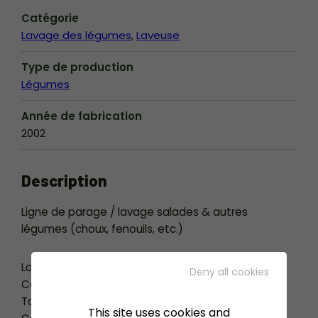
Catégorie
Lavage des légumes
Laveuse
Type de production
Légumes
Année de fabrication
2002
Description
Ligne de parage / lavage salades & autres
légumes (choux, fenouils, etc.)
Lot comprenant :
Deny all cookies
Convoyeurs de caisses pleines / vide
Tablettes de parage
This site uses cookies and