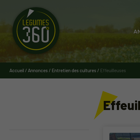
Cookies management panel
A
Accueil
/
Annonces
/
Entretien des cultures
/
Effeuilleuses
Effeui