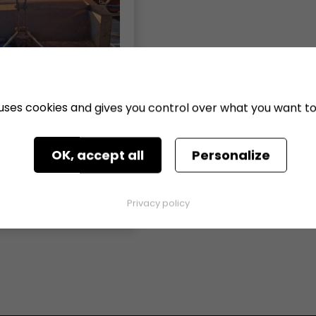
e uses cookies and gives you control over what you want to
2 500 €
HT
 CULTURES
 1 rotor Carré
OK, accept all
Personalize
Loire (44450 )
5 Fév 2026
Privacy policy
Voir l'annonce