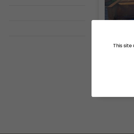
This sit
ENTRETIEN DES
Effeuilleuse
Divatte-Sur-