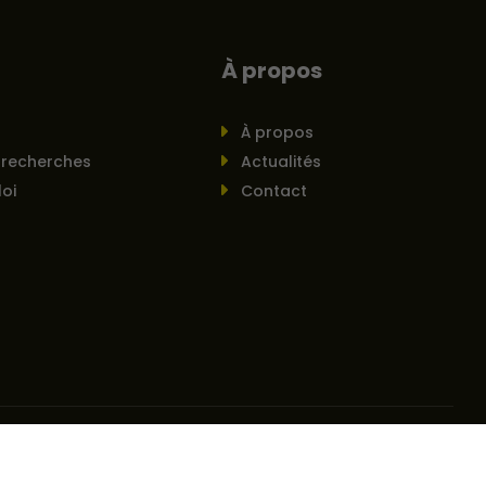
À propos
À propos
 recherches
Actualités
oi
Contact
rez vos préférences de cookies