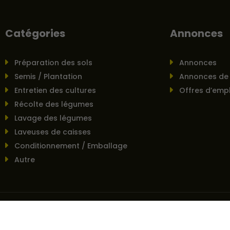
Catégories
Annonces
Préparation des sols
Annonces
Semis / Plantation
Annonces de
Entretien des cultures
Offres d’empl
Récolte des légumes
Lavage des légumes
Laveuses de caisses
Conditionnement / Emballage
Autre
 et politique de confidentialité
–
Conditions générales de vente
–
Gé