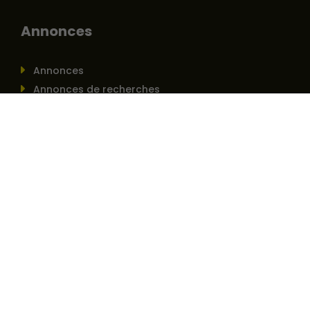
Annonces
Annonces
Annonces de recherches
Offres d’emploi
À propos
À propos
Actualités
Contact
Legumes 360 ©
Mentions légales et politique de
confidentialité
–
Conditions générales de vente
–
Gérez