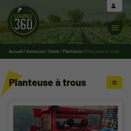
Cookies management panel
Accueil
/
Annonces
/
Semis / Plantation
/
Planteuse à trous
Planteuse à trous