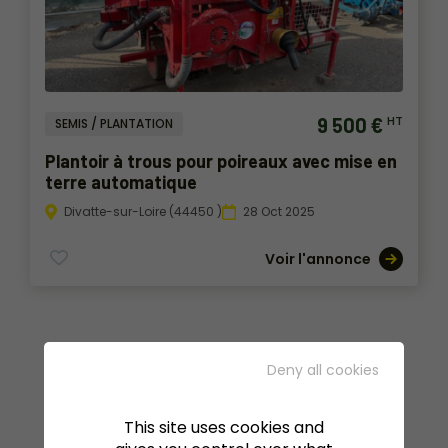
9 500 €
HT
SEMIS / PLANTATION
Plantoir à trous pour poireaux avec mise en
terre automatique
Divatte-sur-Loire (44450 )
28 Oct 2025
Voir l'annonce
Deny all cookies
This site uses cookies and