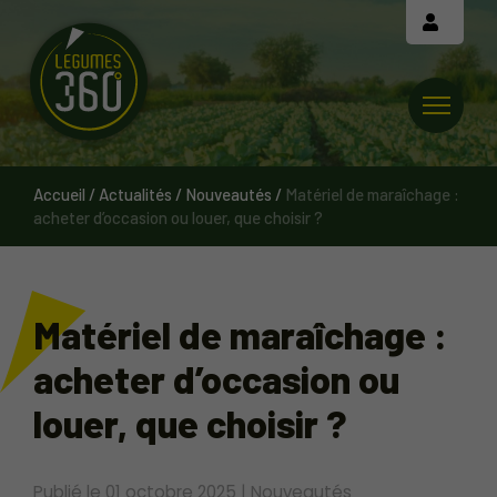
Cookies management panel
Accueil
/
Actualités
/
Nouveautés
/
Matériel de maraîchage :
acheter d’occasion ou louer, que choisir ?
Matériel de maraîchage :
acheter d’occasion ou
louer, que choisir ?
Publié le
01 octobre 2025
|
Nouveautés